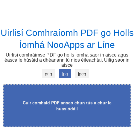
Uirlisí Comhraíomh PDF go Holls
Íomhá NooApps ar Líne
Uirlisí comhráimse PDF go holls íomhá saor in aisce agus
éasca le húsáid a dhéanann tú níos éifeachtaí. Uilig saor in
aisce
png
jpg
jpeg
Cuir comhaid PDF anseo chun tús a chur le
huaslódáil