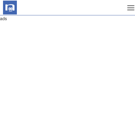
≡
ads