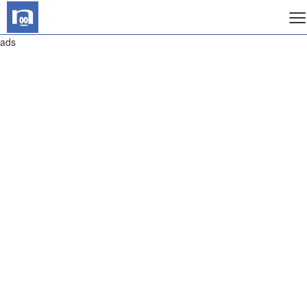
≡
ads