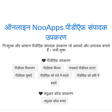
ऑनलाइन NooApps पीडीऍफ़ संपादक
उपकरण
नि:शुल्क और आसान पीडीऍफ़ संपादक उपकरण जो आपको और उत्पादक बनाते
हैं। सभी मुफ्त
पीडीऍफ़ उपकरण
पीडीएफ विभाजन
पीडीएफ विलय
पासवर्ड पीडीएफ हटाएं
पीडीएफ घुमाएँ
पीडीऍफ़ को वर्ड में बदलें
पीडीऍफ़ को छवि में
बदलें
क्यूआर कोड उपकरण
क्यूआर कोड बनाएं