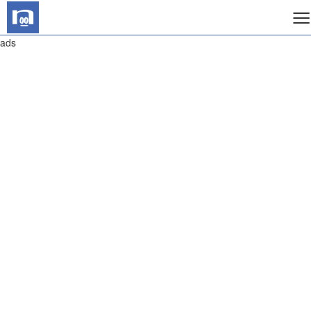
≡
ads