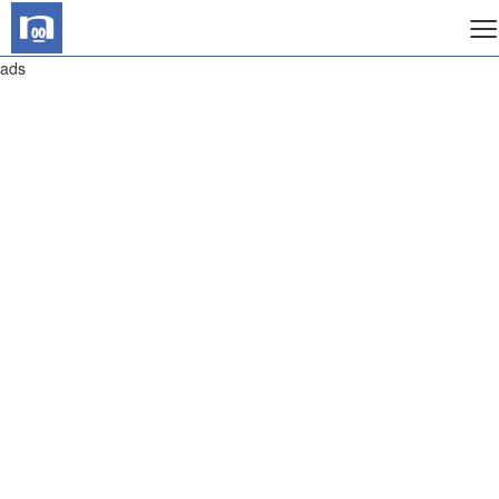
≡
ads