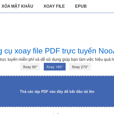
XÓA MẬT KHẨU
XOAY FILE
EPUB
 cụ xoay file PDF trực tuyến No
trực tuyến miễn phí và dễ sử dụng giúp bạn làm việc hiệu quả 
Xoay 90°
Xoay 180°
Xoay 270°
Thả các tệp PDF vào đây để bắt đầu tải lên