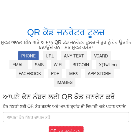
QR ਕੋਡ ਜਨਰੇਟਰ ਟੂਲਜ਼
ਮੁਫਤ ਆਨਲਾਈਨ ਅਤੇ ਆਸਾਨ QR ਕੋਡ ਜਨਰੇਟਰ ਟੂਲਜ਼ ਜੋ ਤੁਹਾਨੂੰ ਹੋਰ ਉਤਪੰਨ
ਬਣਾਉਂਦੇ ਹਨ। ਸਭ ਮੁਫਤ ਹਮੇਸ਼ਾ
PHONE
URL
ANY TEXT
VCARD
EMAIL
SMS
WIFI
BITCOIN
X(Twitter)
FACEBOOK
PDF
MP3
APP STORE
IMAGES
ਆਪਣੇ ਫੋਨ ਨੰਬਰ ਲਈ QR ਕੋਡ ਜਨਰੇਟ ਕਰੋ
ਫੋਨ ਨੰਬਰਾਂ ਲਈ QR ਕੋਡ ਬਣਾਓ ਅਤੇ ਆਪਣੇ ਬ੍ਰਾਂਡ ਦੀ ਦਿਖਾਈ ਅਤੇ ਪਛਾਣ ਵਧਾਓ
QR ਕੋਡ ਜਨਰੇਟ ਕਰੋ