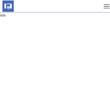
≡
ads