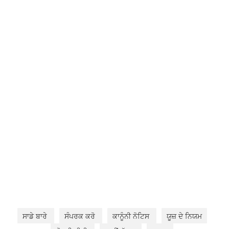
ਸਾਡੇ ਬਾਰੇ
ਸੰਪਰਕ ਕਰੋ
ਕਾਨੂੰਨੀ ਨੋਟਿਸ
ਯੂਜ਼ ਦੇ ਨਿਯਮ