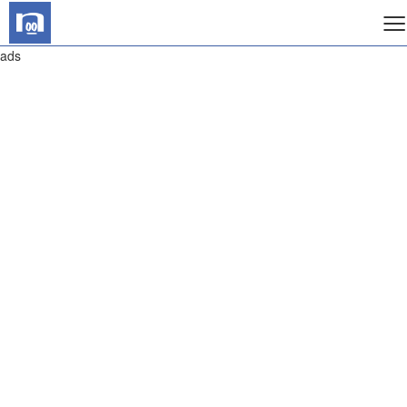
≡
ads