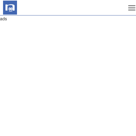
≡
ads